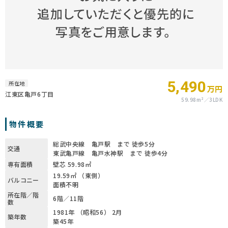
5,490
所在地
万円
江東区亀戸6丁目
59.98m²
3LDK
物件概要
総武中央線 亀戸駅 まで 徒歩5分
交通
東武亀戸線 亀戸水神駅 まで 徒歩4分
専有面積
壁芯 59.98㎡
19.59㎡ （東側）
バルコニー
面積不明
所在階／階
6階／11階
数
1981年 （昭和56） 2月
築年数
築45年