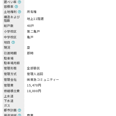
建ぺい率
容積率
土地権利
所有権
構造および
地上11階建
階数
総戸数
40戸
小学校区
第二亀戸
中学校区
亀戸
地目
現況
空
引渡時期
即時
駐車場
駐車場月額
管理形態
全部委託
管理方式
管理人巡回
管理会社
㈱東急コミュニティー
管理費
15,470円
修繕積立費
18,000円
上水道
下水道
ガス
都市計画
用途地域
商業