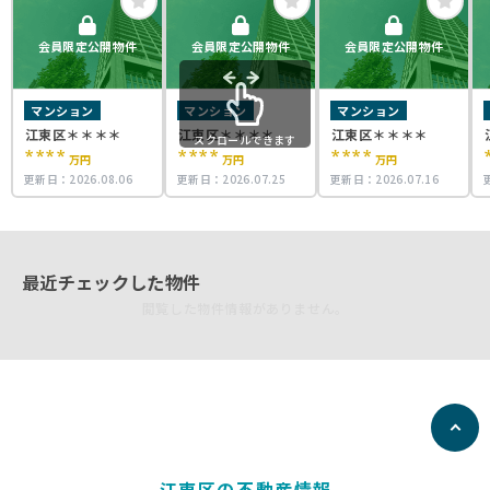
会員限定公開物件
会員限定公開物件
会員限定公開物件
マンション
マンション
マンション
江東区＊＊＊＊
江東区＊＊＊＊
江東区＊＊＊＊
スクロールできます
****
****
****
万円
万円
万円
更新日：
2026.08.06
更新日：
2026.07.25
更新日：
2026.07.16
最近チェックした物件
閲覧した物件情報がありません。
江東区の不動産情報