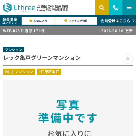
江東区の不動産情報
丸山工務店 不動産事業部
会員限定
会員登録はこちら
お気に入り
マッチング物件
コンテンツ
WEB
823
件
店頭
174
件
2026.08.10
更新
マンション
レック亀戸グリーンマンション
#中古マンション
#江東区亀戸