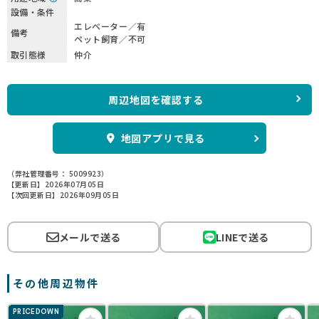
設備・条件
エレベーター／有
備考
ペット飼育／不可
取引態様
仲介
周辺地図を確認する
地図アプリで見る
（弊社管理番号： 5009923）
【更新日】2026年07月05日
【次回更新日】2026年09月05日
メールで送る
LINEで送る
その他周辺物件
PRICEDOWN