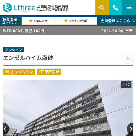
江東区の不動産情報
丸山工務店 不動産事業部
会員限定
会員登録はこちら
お気に入り
マッチング物件
コンテンツ
WEB
808
件
店頭
162
件
2026.08.08
更新
マンション
エンゼルハイム南砂
#中古マンション
#江東区南砂
1
/7