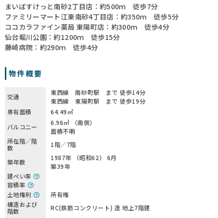
まいばすけっと南砂2丁目店：約500ｍ 徒歩7分
ファミリーマート江東南砂4丁目店：約350ｍ 徒歩5分
ココカラファイン薬局 東陽町店：約300ｍ 徒歩4分
仙台堀川公園：約1200ｍ 徒歩15分
藤崎病院：約290ｍ 徒歩4分
物件概要
東西線 南砂町駅 まで 徒歩14分
交通
東西線 東陽町駅 まで 徒歩19分
専有面積
64.49㎡
6.96㎡ （南側）
バルコニー
面積不明
所在階／階
1階／7階
数
1987年 （昭和62） 6月
築年数
築39年
建ぺい率
容積率
土地権利
所有権
構造および
RC(鉄筋コンクリート) 造 地上7階建
階数