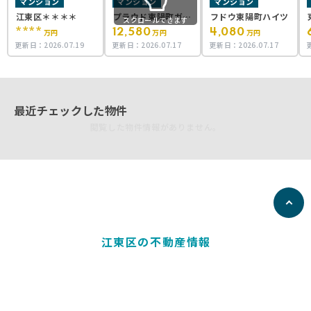
マンション
マンション
マンション
江東区＊＊＊＊
プラウド東陽町ガー
フドウ東陽町ハイツ
スクロールできます
デンズ
****
12,580
4,080
万円
万円
万円
更新日：
2026.07.19
更新日：
2026.07.17
更新日：
2026.07.17
最近チェックした物件
閲覧した物件情報がありません。
江東区の不動産情報