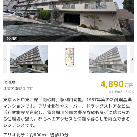
【外観】
4,890
所在地
万円
江東区南砂１丁目
64.49m²
3LDK
東京メトロ東西線「南砂町」駅利用可能。1987年築の新耐震基準
マンションです。アリオ北砂やスーパー、ドラッグストアなど生
活利便施設が充実し、仙台堀川公園の豊かな緑も身近に感じられ
る住環境が魅力。都心へのアクセスと快適な暮らしを両立できる
レジデンスです。
アリオ北砂：約800ｍ 徒歩10分