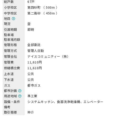
総戸数
67戸
小学校区
第四砂町 （ 500m ）
中学校区
第二南砂 （ 450m ）
地目
現況
空
引渡時期
即時
駐車場
駐車場月額
管理形態
全部委託
管理方式
管理人日勤
管理会社
ナイスコミュニティー（株）
管理費
11,610円
修繕積立費
11,610円
上水道
公共
下水道
公共
ガス
都市ガス
都市計画
用途地域
準工業
設備・条件
システムキッチン、食器洗浄乾燥機、エレベーター
備考
取引態様
仲介