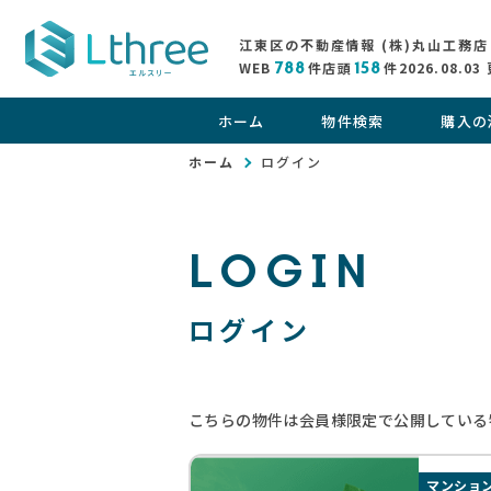
江東区の不動産情報 (株)丸山工務店
WEB
788
件
店頭
158
件
2026.08.03
ホーム
物件検索
購入の
ホーム
ログイン
LOGIN
ログイン
こちらの物件は会員様限定で公開している
マンショ