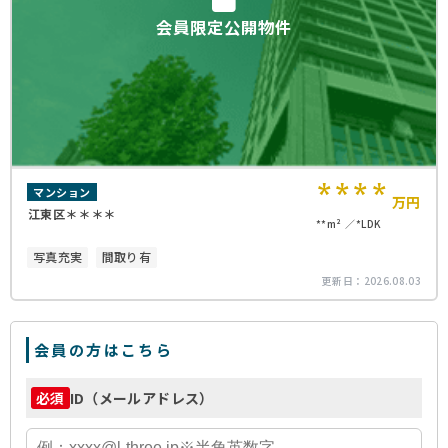
会員限定公開物件
****
マンション
万円
江東区＊＊＊＊
**m²
*LDK
写真充実
間取り有
更新日：
2026.08.03
会員の方はこちら
ID（メールアドレス）
必須