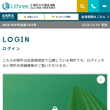
江東区の不動産情報
丸山工務店 不動産事業部
会員限定
会員登録はこちら
お気に入り
マッチング物件
コンテンツ
WEB
804
件
店頭
164
件
2026.08.09
更新
LOGIN
ログイン
こちらの物件は会員様限定で公開している物件です。ログインす
ると物件の詳細情報がご覧いただけます。