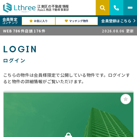
江東区の不動産情報
丸山工務店 不動産事業部
会員限定
会員登録はこちら
お気に入り
マッチング物件
コンテンツ
WEB
786
件
店頭
176
件
2026.08.06
更新
LOGIN
ログイン
こちらの物件は会員様限定で公開している物件です。ログインす
ると物件の詳細情報がご覧いただけます。