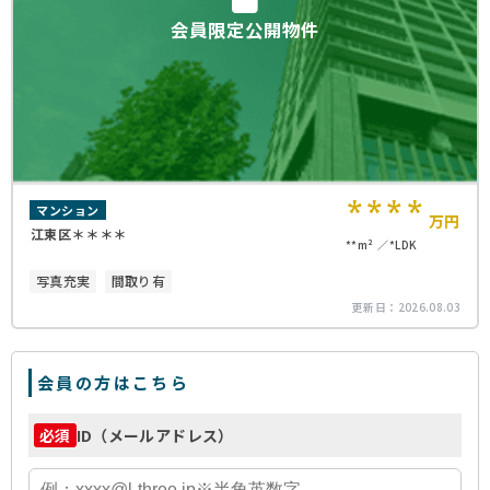
会員限定公開物件
****
マンション
万円
江東区＊＊＊＊
**m²
*LDK
写真充実
間取り有
更新日：
2026.08.03
会員の方はこちら
ID（メールアドレス）
必須