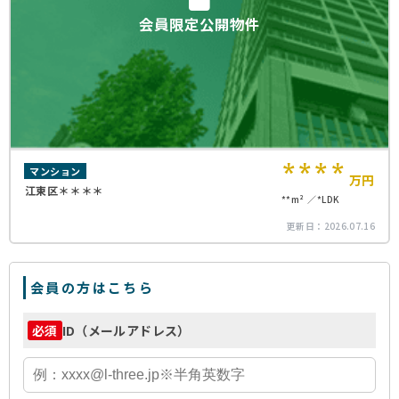
会員限定公開物件
****
マンション
万円
江東区＊＊＊＊
**m²
*LDK
更新日：
2026.07.16
会員の方はこちら
ID（メールアドレス）
必須