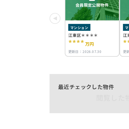
会員限定公開物件
マンション
マ
江東区＊＊＊＊
江
****
*
万円
更新日：
2026.07.30
更
最近チェックした物件
閲覧した