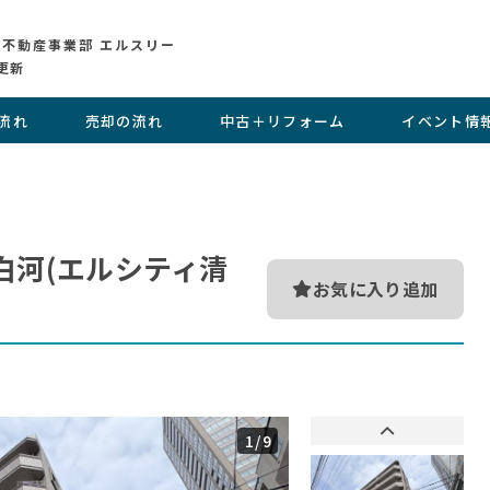
 不動産事業部 エルスリー
更新
流れ
売却の流れ
中古＋リフォーム
イベント情
白河(エルシティ清
お気に入り追加
1
/9