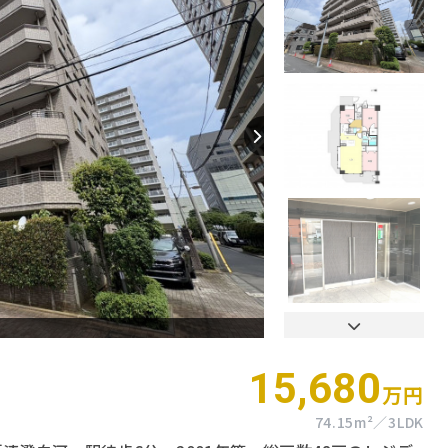
【間取り】
15,680
万円
74.15m²
3LDK