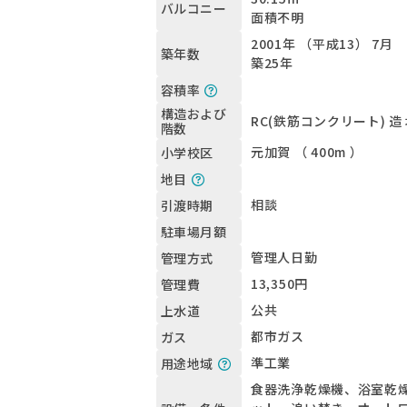
バルコニー
面積不明
2001年 （平成13） 7月
築年数
築25年
容積率
構造および
RC(鉄筋コンクリート) 造
階数
元加賀 （ 400m ）
小学校区
地目
相談
引渡時期
駐車場月額
管理人日勤
管理方式
13,350円
管理費
公共
上水道
都市ガス
ガス
準工業
用途地域
食器洗浄乾燥機、浴室乾