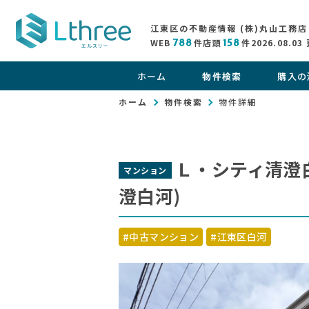
江東区の不動産情報 (株)丸山工務店
WEB
788
件
店頭
158
件
2026.08.03
ホーム
物件検索
購入の
ホーム
物件検索
物件詳細
Ｌ・シティ清澄
マンション
澄白河)
#中古マンション
#江東区白河