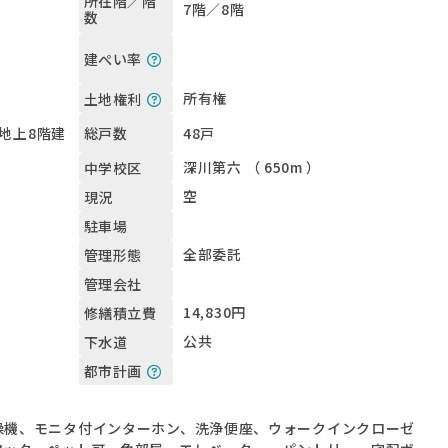
所在階／階
7階／8階
数
建ぺい率
所有権
土地権利
 地上8階建
48戸
総戸数
深川第六 （ 650m ）
中学校区
空
現況
駐車場
全部委託
管理形態
管理会社
14,830円
修繕積立費
公共
下水道
都市計画
燥機、モニタ付インターホン、洗浄便座、ウォークインクローゼ