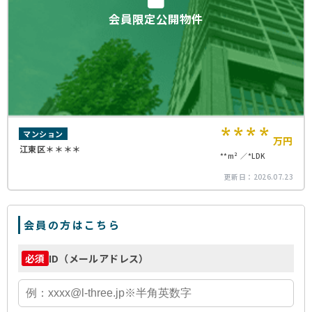
会員限定公開物件
****
マンション
万円
江東区＊＊＊＊
**m²
*LDK
更新日：
2026.07.23
会員の方はこちら
ID（メールアドレス）
必須