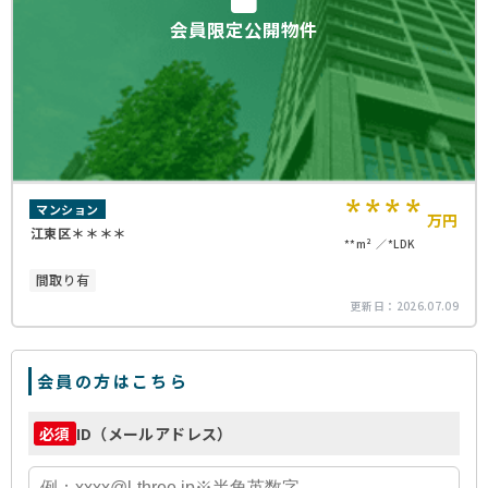
会員限定公開物件
****
マンション
万円
江東区＊＊＊＊
**m²
*LDK
間取り有
更新日：
2026.07.09
会員の方はこちら
ID（メールアドレス）
必須