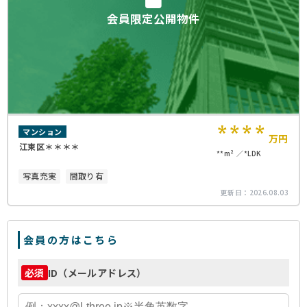
会員限定公開物件
****
マンション
万円
江東区＊＊＊＊
**m²
*LDK
写真充実
間取り有
更新日：
2026.08.03
会員の方はこちら
ID（メールアドレス）
必須