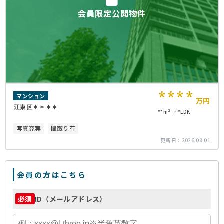
会員限定公開物件
****
マンション
万円
江東区＊＊＊＊
**m²
*LDK
写真充実
間取り有
更新日：
2026.08.01
会員の方はこちら
ID（メールアドレス）
必須