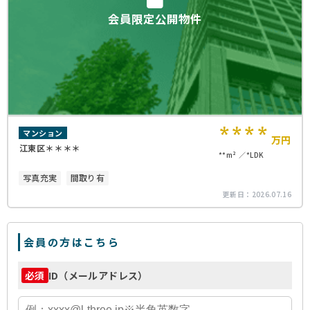
会員限定公開物件
****
マンション
万円
江東区＊＊＊＊
**m²
*LDK
写真充実
間取り有
更新日：
2026.07.16
会員の方はこちら
ID（メールアドレス）
必須