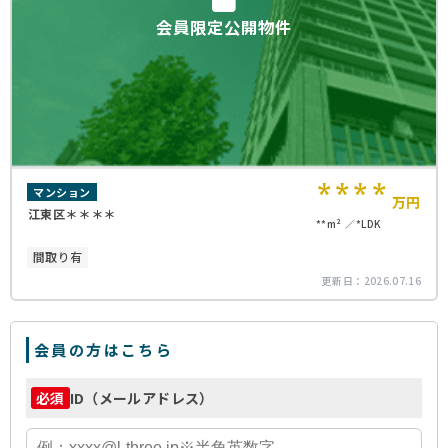
会員限定公開物件
****
マンション
万円
江東区＊＊＊＊
**m²
*LDK
間取り有
更新日：
2026.07.16
会員の方はこちら
ID（メールアドレス）
必須