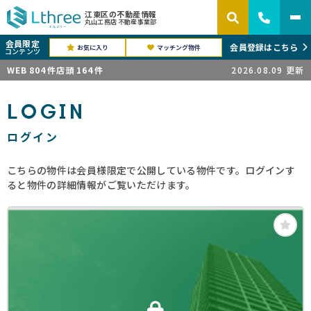
江東区の不動産情報
丸山工務店 不動産事業部
会員限定
会員登録はこちら
お気に入り
マッチング物件
コンテンツ
WEB
804
件
店頭
164
件
2026.08.09
更新
LOGIN
ログイン
こちらの物件は会員様限定で公開している物件です。ログインす
ると物件の詳細情報がご覧いただけます。