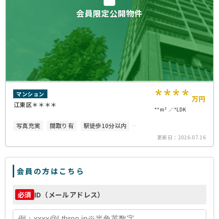
会員限定公開物件
****
マンション
万円
江東区＊＊＊＊
**m²
*LDK
写真充実
間取り有
駅徒歩10分以内
更新日：
2026.07.16
南面バルコニー
会員の方はこちら
ID（メールアドレス）
必須