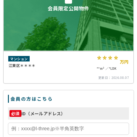
会員限定公開物件
****
マンション
万円
江東区＊＊＊＊
**m²
*LDK
更新日：
2026.08.07
会員の方はこちら
ID（メールアドレス）
必須