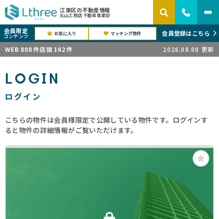
江東区の不動産情報
丸山工務店 不動産事業部
会員限定
会員登録はこちら
お気に入り
マッチング物件
コンテンツ
WEB
808
件
店頭
162
件
2026.08.08
更新
LOGIN
ログイン
こちらの物件は会員様限定で公開している物件です。ログインす
ると物件の詳細情報がご覧いただけます。