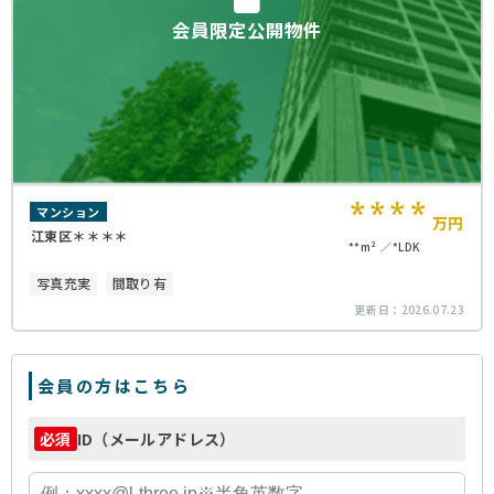
会員限定公開物件
****
マンション
万円
江東区＊＊＊＊
**m²
*LDK
写真充実
間取り有
更新日：
2026.07.23
会員の方はこちら
ID（メールアドレス）
必須