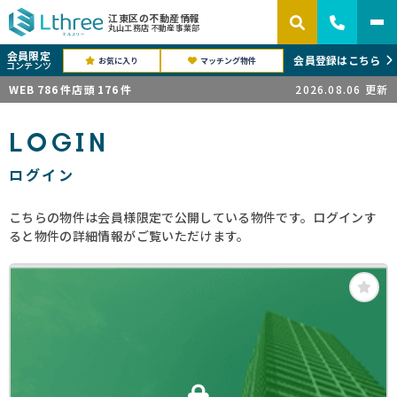
江東区の不動産情報
丸山工務店 不動産事業部
会員限定
会員登録はこちら
お気に入り
マッチング物件
コンテンツ
WEB
786
件
店頭
176
件
2026.08.06
更新
LOGIN
ログイン
こちらの物件は会員様限定で公開している物件です。ログインす
ると物件の詳細情報がご覧いただけます。