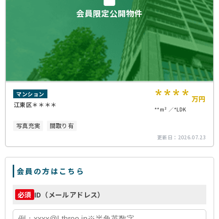
会員限定公開物件
****
マンション
万円
江東区＊＊＊＊
**m²
*LDK
写真充実
間取り有
更新日：
2026.07.23
会員の方はこちら
ID（メールアドレス）
必須