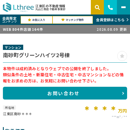
江東区の不動産情報
丸山工務店 不動産事業部
会員限定
会員登録はこちら
お気に入り
マッチング物件
コンテンツ
WEB
804
件
店頭
164
件
2026.08.09
更新
マンション
南砂町グリーンハイツ2号棟
本物件は成約済みとなりウェブでの公開を終了しました。
類似条件の土地・新築住宅・中古住宅・中古マンションなどの情
報をお求めの方は、お気軽にお問い合わせ下さい。
お問い合わせ
＊＊＊＊
所在地
万円
江東区南砂＊＊＊
***m²
**