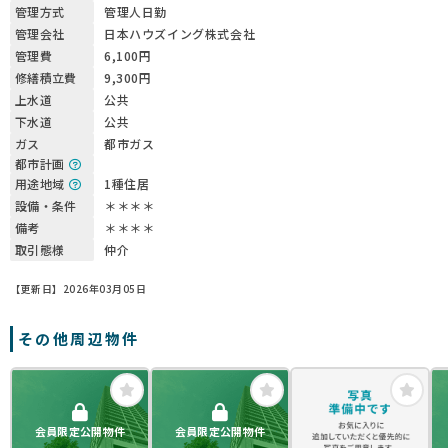
管理方式
管理人日勤
管理会社
日本ハウズイング株式会社
管理費
6,100円
修繕積立費
9,300円
上水道
公共
下水道
公共
ガス
都市ガス
都市計画
用途地域
1種住居
設備・条件
＊＊＊＊
備考
＊＊＊＊
取引態様
仲介
【更新日】2026年03月05日
その他周辺物件
会員限定公開物件
会員限定公開物件