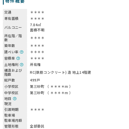
物件概要
交通
＊＊＊＊
専有面積
＊＊＊＊
7.84㎡
バルコニー
面積不明
所在階／階
＊＊＊＊
数
築年数
＊＊＊＊
建ぺい率
＊＊＊＊
容積率
＊＊＊＊
土地権利
所有権
構造および
RC(鉄筋コンクリート) 造 地上14階建
階数
総戸数
499戸
小学校区
第三砂町 （ ＊＊＊＊m ）
中学校区
第三砂町 （ ＊＊＊＊m ）
地目
現況
引渡時期
＊＊＊＊
駐車場
駐車場月額
管理形態
全部委託