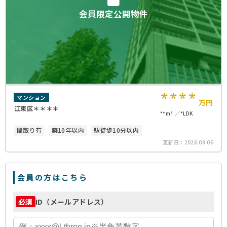
会員限定公開物件
****
マンション
万円
江東区＊＊＊＊
**m²
*LDK
間取り有
築10年以内
駅徒歩10分以内
更新日：
2026.08.06
会員の方はこちら
ID（メールアドレス）
必須