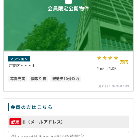
会員限定公開物件
****
マンション
万円
江東区＊＊＊＊
**m²
*LDK
写真充実
間取り有
駅徒歩10分以内
更新日：
2026.07.09
会員の方はこちら
ID（メールアドレス）
必須