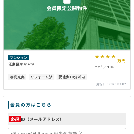
会員限定公開物件
****
マンション
万円
江東区＊＊＊＊
**m²
*LDK
写真充実
リフォーム済
駅徒歩10分以内
更新日：
2026.03.02
会員の方はこちら
ID（メールアドレス）
必須