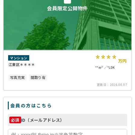
会員限定公開物件
****
マンション
万円
江東区＊＊＊＊
**m²
*LDK
写真充実
間取り有
更新日：
2026.08.07
会員の方はこちら
ID（メールアドレス）
必須