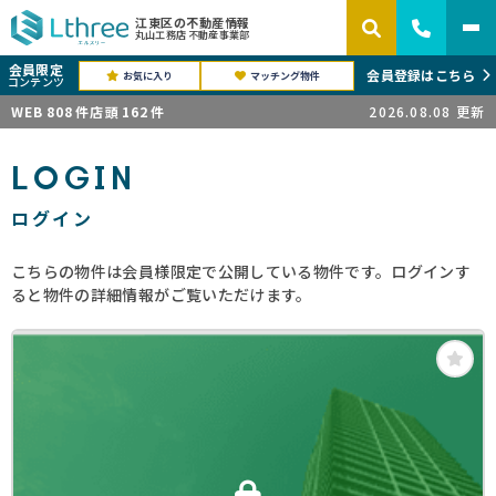
江東区の不動産情報
丸山工務店 不動産事業部
会員限定
会員登録はこちら
お気に入り
マッチング物件
コンテンツ
WEB
808
件
店頭
162
件
2026.08.08
更新
LOGIN
ログイン
こちらの物件は会員様限定で公開している物件です。ログインす
ると物件の詳細情報がご覧いただけます。