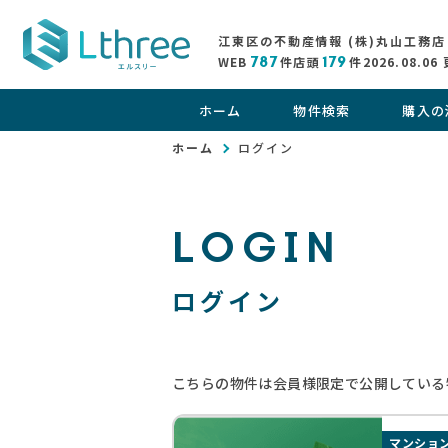
江東区の不動産情報 (株)丸山工務店
WEB
787
件
店頭
179
件
2026.08.06
ホーム
物件検索
購入の
ホーム
ログイン
LOGIN
ログイン
こちらの物件は会員様限定で公開している
マンショ