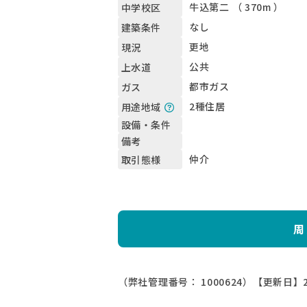
牛込第二 （ 370m ）
中学校区
なし
建築条件
更地
現況
公共
上水道
都市ガス
ガス
2種住居
用途地域
設備・条件
備考
仲介
取引態様
周
（弊社管理番号： 1000624）
【更新日】2