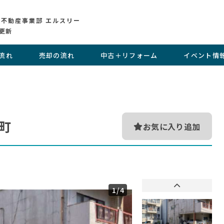
 不動産事業部 エルスリー
更新
流れ
売却の流れ
中古＋リフォーム
イベント情
町
お気に入り追加
1
/4