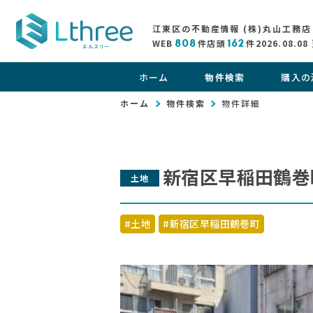
江東区の不動産情報 (株)丸山工務店
WEB
808
件
店頭
162
件
2026.08.08
ホーム
物件検索
購入の
ホーム
物件検索
物件詳細
新宿区早稲田鶴巻
土地
#土地
#新宿区早稲田鶴巻町