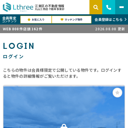
江東区の不動産情報
丸山工務店 不動産事業部
会員限定
会員登録はこちら
お気に入り
マッチング物件
コンテンツ
WEB
808
件
店頭
162
件
2026.08.08
更新
LOGIN
ログイン
こちらの物件は会員様限定で公開している物件です。ログインす
ると物件の詳細情報がご覧いただけます。