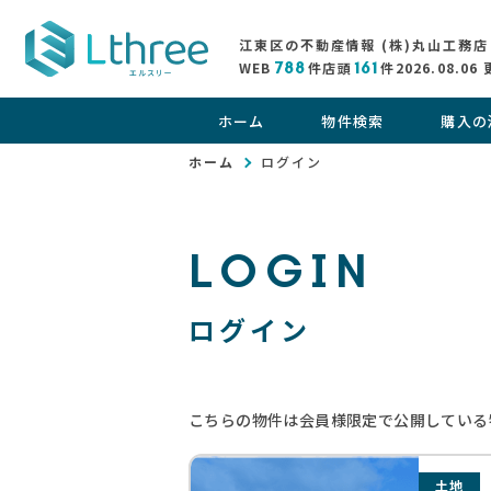
江東区の不動産情報 (株)丸山工務店
WEB
788
件
店頭
161
件
2026.08.06
ホーム
物件検索
購入の
ホーム
ログイン
LOGIN
ログイン
こちらの物件は会員様限定で公開している
土地